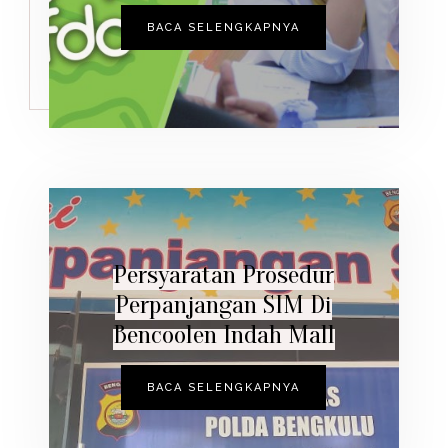
BACA SELENGKAPNYA
Persyaratan Prosedur
Perpanjangan SIM Di
Bencoolen Indah Mall
BACA SELENGKAPNYA