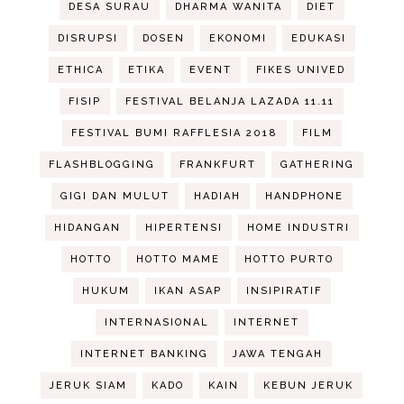
DESA SURAU
DHARMA WANITA
DIET
DISRUPSI
DOSEN
EKONOMI
EDUKASI
ETHICA
ETIKA
EVENT
FIKES UNIVED
FISIP
FESTIVAL BELANJA LAZADA 11.11
FESTIVAL BUMI RAFFLESIA 2018
FILM
FLASHBLOGGING
FRANKFURT
GATHERING
GIGI DAN MULUT
HADIAH
HANDPHONE
HIDANGAN
HIPERTENSI
HOME INDUSTRI
HOTTO
HOTTO MAME
HOTTO PURTO
HUKUM
IKAN ASAP
INSIPIRATIF
INTERNASIONAL
INTERNET
INTERNET BANKING
JAWA TENGAH
JERUK SIAM
KADO
KAIN
KEBUN JERUK