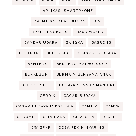
AL AUFA
ALAM
ANAK
ANGKUTAN UMUM
APLIKASI SMARTPHONE
AVENT SAHABAT BUNDA
BIM
BPKP BENGKULU
BACKPACKER
BANDAR UDARA
BANGKA
BASRENG
BELANJA
BELITUNG
BENGKULU UTARA
BENTENG
BENTENG MALBOROUGH
BERKEBUN
BERMAIN BERSAMA ANAK
BLOGGER FLP
BUDAYA SENSOR MANDIRI
CERDIK
CAGAR BUDAYA
CAGAR BUDAYA INDONESIA
CANTIK
CANVA
CHROME
CITA RASA
CITA-CITA
D-U-I-T
DW BPKP
DESA PEKIK NYARING