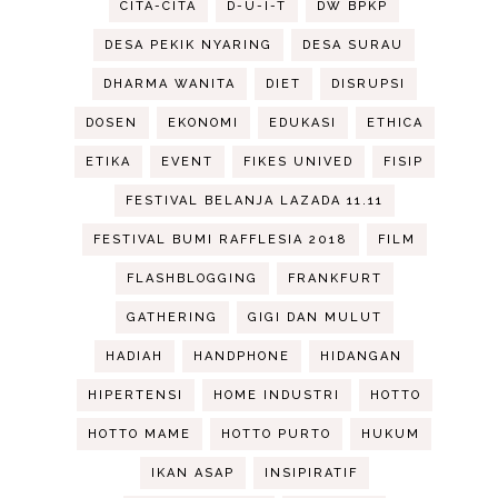
CITA-CITA
D-U-I-T
DW BPKP
DESA PEKIK NYARING
DESA SURAU
DHARMA WANITA
DIET
DISRUPSI
DOSEN
EKONOMI
EDUKASI
ETHICA
ETIKA
EVENT
FIKES UNIVED
FISIP
FESTIVAL BELANJA LAZADA 11.11
FESTIVAL BUMI RAFFLESIA 2018
FILM
FLASHBLOGGING
FRANKFURT
GATHERING
GIGI DAN MULUT
HADIAH
HANDPHONE
HIDANGAN
HIPERTENSI
HOME INDUSTRI
HOTTO
HOTTO MAME
HOTTO PURTO
HUKUM
IKAN ASAP
INSIPIRATIF