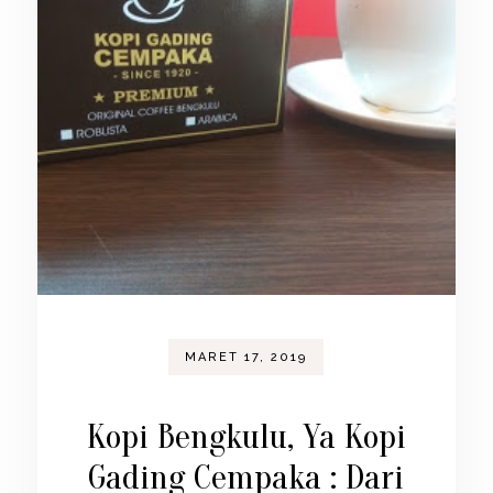
MARET 17, 2019
Kopi Bengkulu, Ya Kopi
Gading Cempaka : Dari