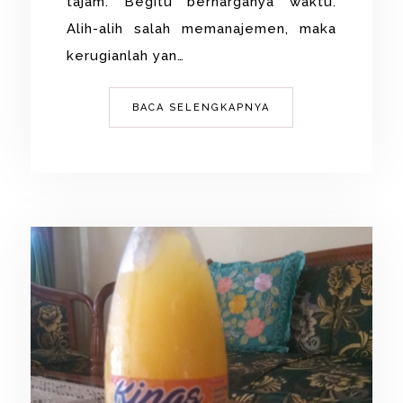
tajam. Begitu berharganya waktu.
Alih-alih salah memanajemen, maka
kerugianlah yan…
BACA SELENGKAPNYA