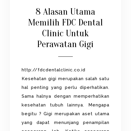
8 Alasan Utama
Memilih FDC Dental
Clinic Untuk
Perawatan Gigi
http://fdcdentalclinic.co.id
Kesehatan gigi merupakan salah satu
hal penting yang perlu diperhatikan.
Sama halnya dengan memperhatikan
kesehatan tubuh lainnya. Mengapa
begitu ? Gigi merupakan aset utama
yang dapat menunjang penampilan