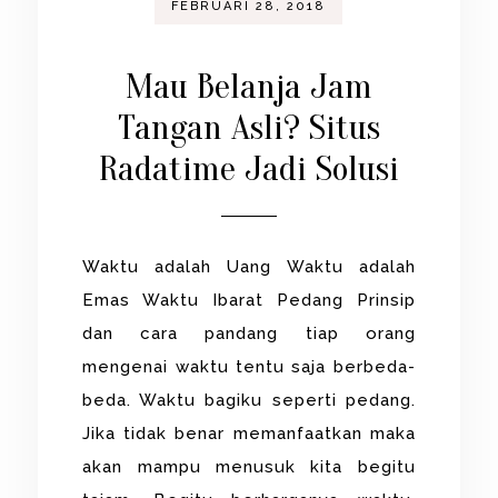
FEBRUARI 28, 2018
Mau Belanja Jam
Tangan Asli? Situs
Radatime Jadi Solusi
Waktu adalah Uang Waktu adalah
Emas Waktu Ibarat Pedang Prinsip
dan cara pandang tiap orang
mengenai waktu tentu saja berbeda-
beda. Waktu bagiku seperti pedang.
Jika tidak benar memanfaatkan maka
akan mampu menusuk kita begitu