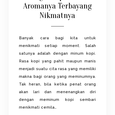
Aromanya Terbayang
Nikmatnya
Banyak cara bagi kita untuk
menikmati setiap moment. Salah
satunya adalah dengan minum kopi.
Rasa kopi yang pahit maupun manis
menjadi suatu cita rasa yang memiliki
makna bagi orang yang meminumnya.
Tak heran, bila ketika penat orang
akan lari dan menenangkan diri
dengan meminum kopi sembari
menikmati cemila…