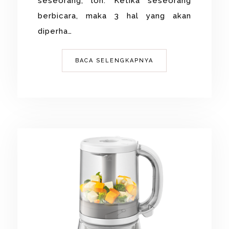
seseorang, loh. Ketika seseorang
berbicara, maka 3 hal yang akan
diperha…
BACA SELENGKAPNYA