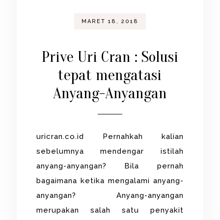
MARET 18, 2018
Prive Uri Cran : Solusi
tepat mengatasi
Anyang-Anyangan
uricran.co.id Pernahkah kalian
sebelumnya mendengar istilah
anyang-anyangan? Bila pernah
bagaimana ketika mengalami anyang-
anyangan? Anyang-anyangan
merupakan salah satu penyakit