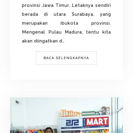
provinsi Jawa Timur. Letaknya sendiri
berada di utara Surabaya, yang
merupakan ibukota provinsi.
Mengenal Pulau Madura, tentu kita
akan diingatkan d…
BACA SELENGKAPNYA