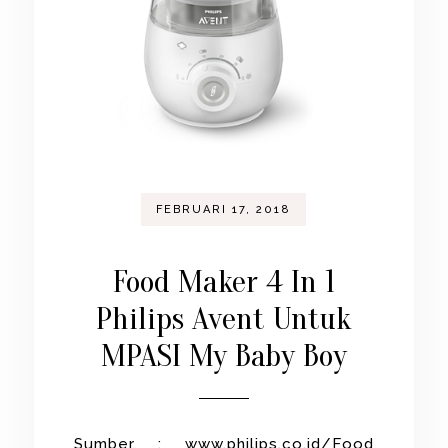
FEBRUARI 17, 2018
Food Maker 4 In 1
Philips Avent Untuk
MPASI My Baby Boy
Sumber : www.philips.co.id/Food