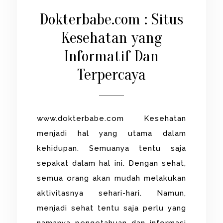
Dokterbabe.com : Situs
Kesehatan yang
Informatif Dan
Terpercaya
www.dokterbabe.com Kesehatan
menjadi hal yang utama dalam
kehidupan. Semuanya tentu saja
sepakat dalam hal ini. Dengan sehat,
semua orang akan mudah melakukan
aktivitasnya sehari-hari. Namun,
menjadi sehat tentu saja perlu yang
namanya pengetahuan dan informasi