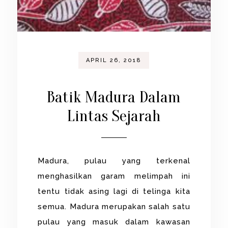
APRIL 26, 2018
Batik Madura Dalam
Lintas Sejarah
Madura, pulau yang terkenal
menghasilkan garam melimpah ini
tentu tidak asing lagi di telinga kita
semua. Madura merupakan salah satu
pulau yang masuk dalam kawasan