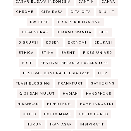
CAGAR BUDAYA INDONESIA
CANTIK
CANVA
CHROME
CITA RASA
CITA-CITA
D-U-I-T
DW BPKP
DESA PEKIK NYARING
DESA SURAU
DHARMA WANITA
DIET
DISRUPSI
DOSEN
EKONOMI
EDUKASI
ETHICA
ETIKA
EVENT
FIKES UNIVED
FISIP
FESTIVAL BELANJA LAZADA 11.11
FESTIVAL BUMI RAFFLESIA 2018
FILM
FLASHBLOGGING
FRANKFURT
GATHERING
GIGI DAN MULUT
HADIAH
HANDPHONE
HIDANGAN
HIPERTENSI
HOME INDUSTRI
HOTTO
HOTTO MAME
HOTTO PURTO
HUKUM
IKAN ASAP
INSIPIRATIF