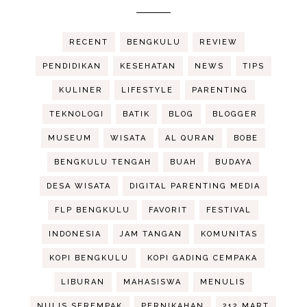
RECENT
BENGKULU
REVIEW
PENDIDIKAN
KESEHATAN
NEWS
TIPS
KULINER
LIFESTYLE
PARENTING
TEKNOLOGI
BATIK
BLOG
BLOGGER
MUSEUM
WISATA
AL QURAN
BOBE
BENGKULU TENGAH
BUAH
BUDAYA
DESA WISATA
DIGITAL PARENTING MEDIA
FLP BENGKULU
FAVORIT
FESTIVAL
INDONESIA
JAM TANGAN
KOMUNITAS
KOPI BENGKULU
KOPI GADING CEMPAKA
LIBURAN
MAHASISWA
MENULIS
NULIS SEREMPAK
PERNIKAHAN
212 MART