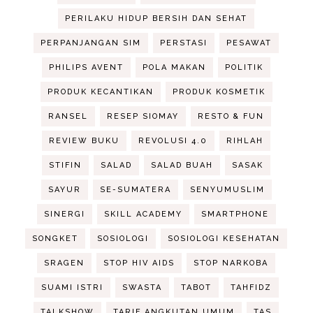
PERILAKU HIDUP BERSIH DAN SEHAT
PERPANJANGAN SIM
PERSTASI
PESAWAT
PHILIPS AVENT
POLA MAKAN
POLITIK
PRODUK KECANTIKAN
PRODUK KOSMETIK
RANSEL
RESEP SIOMAY
RESTO & FUN
REVIEW BUKU
REVOLUSI 4.0
RIHLAH
STIFIN
SALAD
SALAD BUAH
SASAK
SAYUR
SE-SUMATERA
SENYUMUSLIM
SINERGI
SKILL ACADEMY
SMARTPHONE
SONGKET
SOSIOLOGI
SOSIOLOGI KESEHATAN
SRAGEN
STOP HIV AIDS
STOP NARKOBA
SUAMI ISTRI
SWASTA
TABOT
TAHFIDZ
TALKSHOW
TARIF ANGKUTAN UMUM
TAS