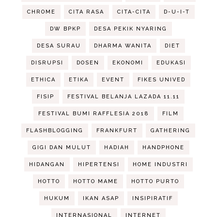
CHROME
CITA RASA
CITA-CITA
D-U-I-T
DW BPKP
DESA PEKIK NYARING
DESA SURAU
DHARMA WANITA
DIET
DISRUPSI
DOSEN
EKONOMI
EDUKASI
ETHICA
ETIKA
EVENT
FIKES UNIVED
FISIP
FESTIVAL BELANJA LAZADA 11.11
FESTIVAL BUMI RAFFLESIA 2018
FILM
FLASHBLOGGING
FRANKFURT
GATHERING
GIGI DAN MULUT
HADIAH
HANDPHONE
HIDANGAN
HIPERTENSI
HOME INDUSTRI
HOTTO
HOTTO MAME
HOTTO PURTO
HUKUM
IKAN ASAP
INSIPIRATIF
INTERNASIONAL
INTERNET