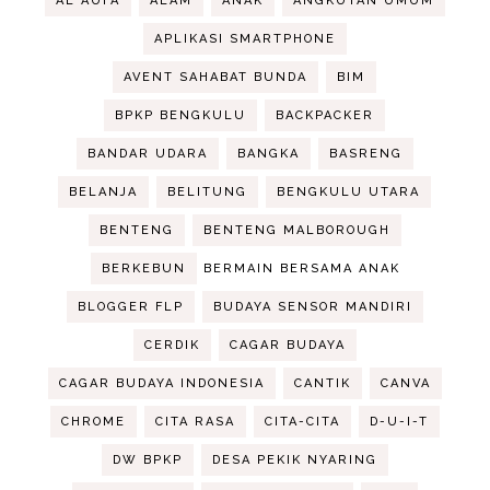
AL AUFA
ALAM
ANAK
ANGKUTAN UMUM
APLIKASI SMARTPHONE
AVENT SAHABAT BUNDA
BIM
BPKP BENGKULU
BACKPACKER
BANDAR UDARA
BANGKA
BASRENG
BELANJA
BELITUNG
BENGKULU UTARA
BENTENG
BENTENG MALBOROUGH
BERKEBUN
BERMAIN BERSAMA ANAK
BLOGGER FLP
BUDAYA SENSOR MANDIRI
CERDIK
CAGAR BUDAYA
CAGAR BUDAYA INDONESIA
CANTIK
CANVA
CHROME
CITA RASA
CITA-CITA
D-U-I-T
DW BPKP
DESA PEKIK NYARING