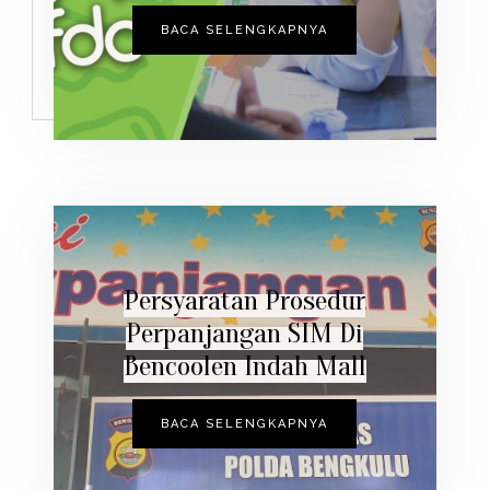
BACA SELENGKAPNYA
Persyaratan Prosedur
Perpanjangan SIM Di
Bencoolen Indah Mall
BACA SELENGKAPNYA