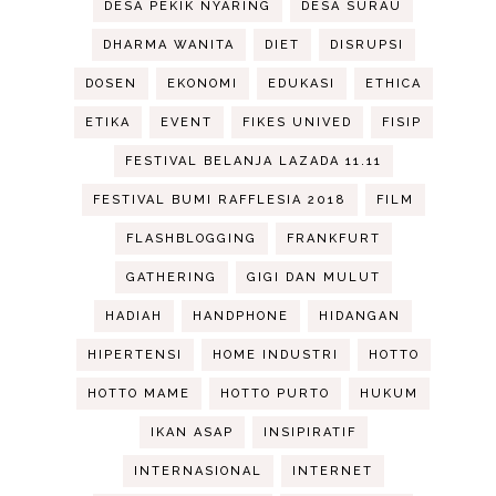
DESA PEKIK NYARING
DESA SURAU
DHARMA WANITA
DIET
DISRUPSI
DOSEN
EKONOMI
EDUKASI
ETHICA
ETIKA
EVENT
FIKES UNIVED
FISIP
FESTIVAL BELANJA LAZADA 11.11
FESTIVAL BUMI RAFFLESIA 2018
FILM
FLASHBLOGGING
FRANKFURT
GATHERING
GIGI DAN MULUT
HADIAH
HANDPHONE
HIDANGAN
HIPERTENSI
HOME INDUSTRI
HOTTO
HOTTO MAME
HOTTO PURTO
HUKUM
IKAN ASAP
INSIPIRATIF
INTERNASIONAL
INTERNET