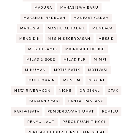
MADURA
MAHASISWA BARU
MAKANAN BERKUAH
MANFAAT GARAM
MANUSIA
MASJID AL FALAH
MEMBACA
MENDIDIK
MESIN KECERDASAN
MESJID
MESJID JAMIK
MICROSOFT OFFICE
MILAD 2 BOBE
MILAD FLP
MIMPI
MINUMAN
MOTIF BATIK
MOTIVASI
MULTIGRAIN
MUSLIM
NEGERI
NEW RIVERMOON
NICHE
ORIGINAL
OTAK
PAKAIAN SYARI
PANTAI PANJANG
PARIWISATA
PEMBERDAYAAN UMAT
PEMILU
PENYU LAUT
PERGURUAN TINGGI
PERILAKU HIDUP BERSIH DAN SEHAT