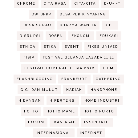
CHROME
CITA RASA
CITA-CITA
D-U-I-T
DW BPKP
DESA PEKIK NYARING
DESA SURAU
DHARMA WANITA
DIET
DISRUPSI
DOSEN
EKONOMI
EDUKASI
ETHICA
ETIKA
EVENT
FIKES UNIVED
FISIP
FESTIVAL BELANJA LAZADA 11.11
FESTIVAL BUMI RAFFLESIA 2018
FILM
FLASHBLOGGING
FRANKFURT
GATHERING
GIGI DAN MULUT
HADIAH
HANDPHONE
HIDANGAN
HIPERTENSI
HOME INDUSTRI
HOTTO
HOTTO MAME
HOTTO PURTO
HUKUM
IKAN ASAP
INSIPIRATIF
INTERNASIONAL
INTERNET