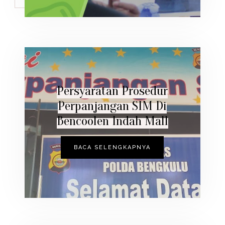
Persyaratan Prosedur
Perpanjangan SIM Di
Bencoolen Indah Mall
BACA SELENGKAPNYA