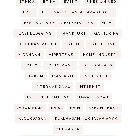
ETHICA
ETIKA
EVENT
FIKES UNIVED
FISIP
FESTIVAL BELANJA LAZADA 11.11
FESTIVAL BUMI RAFFLESIA 2018
FILM
FLASHBLOGGING
FRANKFURT
GATHERING
GIGI DAN MULUT
HADIAH
HANDPHONE
HIDANGAN
HIPERTENSI
HOME INDUSTRI
HOTTO
HOTTO MAME
HOTTO PURTO
HUKUM
IKAN ASAP
INSIPIRATIF
INTERNASIONAL
INTERNET
INTERNET BANKING
JAWA TENGAH
JERUK SIAM
KADO
KAIN
KEBUN JERUK
KECERDASAN
KEKERASAN TERHADAP ANAK
KELUARGA