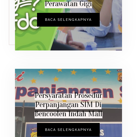
Perawatan Gigi
BACA SELENGKAPNYA
Persyaratan Prosedur
Perpanjangan SIM Di
Bencoolen Indah Mall
BACA SELENGKAPNYA