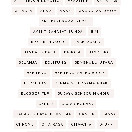
AIR TERJUN KEMUMU
AKADEMIK
AKTIVITAS
AL AUFA
ALAM
ANAK
ANGKUTAN UMUM
APLIKASI SMARTPHONE
AVENT SAHABAT BUNDA
BIM
BPKP BENGKULU
BACKPACKER
BANDAR UDARA
BANGKA
BASRENG
BELANJA
BELITUNG
BENGKULU UTARA
BENTENG
BENTENG MALBOROUGH
BERKEBUN
BERMAIN BERSAMA ANAK
BLOGGER FLP
BUDAYA SENSOR MANDIRI
CERDIK
CAGAR BUDAYA
CAGAR BUDAYA INDONESIA
CANTIK
CANVA
CHROME
CITA RASA
CITA-CITA
D-U-I-T