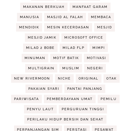
MAKANAN BERKUAH
MANFAAT GARAM
MANUSIA
MASJID AL FALAH
MEMBACA
MENDIDIK
MESIN KECERDASAN
MESJID
MESJID JAMIK
MICROSOFT OFFICE
MILAD 2 BOBE
MILAD FLP
MIMPI
MINUMAN
MOTIF BATIK
MOTIVASI
MULTIGRAIN
MUSLIM
NEGERI
NEW RIVERMOON
NICHE
ORIGINAL
OTAK
PAKAIAN SYARI
PANTAI PANJANG
PARIWISATA
PEMBERDAYAAN UMAT
PEMILU
PENYU LAUT
PERGURUAN TINGGI
PERILAKU HIDUP BERSIH DAN SEHAT
PERPANJANGAN SIM
PERSTASI
PESAWAT