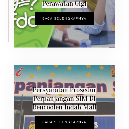
Perawatan Gigi
BACA SELENGKAPNYA
Persyaratan Prosedur
Perpanjangan SIM Di
Bencoolen Indah Mall
BACA SELENGKAPNYA