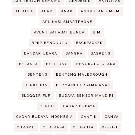
AIR TERJUN KEMUMU
AKADEMIK
AKTIVITAS
AL AUFA
ALAM
ANAK
ANGKUTAN UMUM
APLIKASI SMARTPHONE
AVENT SAHABAT BUNDA
BIM
BPKP BENGKULU
BACKPACKER
BANDAR UDARA
BANGKA
BASRENG
BELANJA
BELITUNG
BENGKULU UTARA
BENTENG
BENTENG MALBOROUGH
BERKEBUN
BERMAIN BERSAMA ANAK
BLOGGER FLP
BUDAYA SENSOR MANDIRI
CERDIK
CAGAR BUDAYA
CAGAR BUDAYA INDONESIA
CANTIK
CANVA
CHROME
CITA RASA
CITA-CITA
D-U-I-T