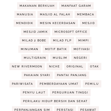
MAKANAN BERKUAH
MANFAAT GARAM
MANUSIA
MASJID AL FALAH
MEMBACA
MENDIDIK
MESIN KECERDASAN
MESJID
MESJID JAMIK
MICROSOFT OFFICE
MILAD 2 BOBE
MILAD FLP
MIMPI
MINUMAN
MOTIF BATIK
MOTIVASI
MULTIGRAIN
MUSLIM
NEGERI
NEW RIVERMOON
NICHE
ORIGINAL
OTAK
PAKAIAN SYARI
PANTAI PANJANG
PARIWISATA
PEMBERDAYAAN UMAT
PEMILU
PENYU LAUT
PERGURUAN TINGGI
PERILAKU HIDUP BERSIH DAN SEHAT
PERPANJANGAN SIM
PERSTASI
PESAWAT