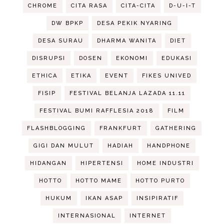
CHROME
CITA RASA
CITA-CITA
D-U-I-T
DW BPKP
DESA PEKIK NYARING
DESA SURAU
DHARMA WANITA
DIET
DISRUPSI
DOSEN
EKONOMI
EDUKASI
ETHICA
ETIKA
EVENT
FIKES UNIVED
FISIP
FESTIVAL BELANJA LAZADA 11.11
FESTIVAL BUMI RAFFLESIA 2018
FILM
FLASHBLOGGING
FRANKFURT
GATHERING
GIGI DAN MULUT
HADIAH
HANDPHONE
HIDANGAN
HIPERTENSI
HOME INDUSTRI
HOTTO
HOTTO MAME
HOTTO PURTO
HUKUM
IKAN ASAP
INSIPIRATIF
INTERNASIONAL
INTERNET