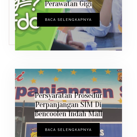
Perawatan Gigi
BACA SELENGKAPNYA
Persyaratan Prosedur
Perpanjangan SIM Di
Bencoolen Indah Mall
BACA SELENGKAPNYA