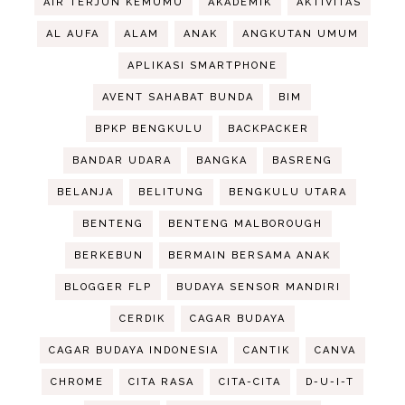
AIR TERJUN KEMUMU
AKADEMIK
AKTIVITAS
AL AUFA
ALAM
ANAK
ANGKUTAN UMUM
APLIKASI SMARTPHONE
AVENT SAHABAT BUNDA
BIM
BPKP BENGKULU
BACKPACKER
BANDAR UDARA
BANGKA
BASRENG
BELANJA
BELITUNG
BENGKULU UTARA
BENTENG
BENTENG MALBOROUGH
BERKEBUN
BERMAIN BERSAMA ANAK
BLOGGER FLP
BUDAYA SENSOR MANDIRI
CERDIK
CAGAR BUDAYA
CAGAR BUDAYA INDONESIA
CANTIK
CANVA
CHROME
CITA RASA
CITA-CITA
D-U-I-T