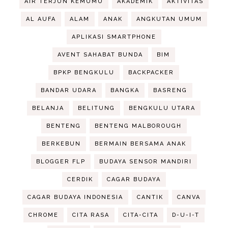
AIR TERJUN KEMUMU
AKADEMIK
AKTIVITAS
AL AUFA
ALAM
ANAK
ANGKUTAN UMUM
APLIKASI SMARTPHONE
AVENT SAHABAT BUNDA
BIM
BPKP BENGKULU
BACKPACKER
BANDAR UDARA
BANGKA
BASRENG
BELANJA
BELITUNG
BENGKULU UTARA
BENTENG
BENTENG MALBOROUGH
BERKEBUN
BERMAIN BERSAMA ANAK
BLOGGER FLP
BUDAYA SENSOR MANDIRI
CERDIK
CAGAR BUDAYA
CAGAR BUDAYA INDONESIA
CANTIK
CANVA
CHROME
CITA RASA
CITA-CITA
D-U-I-T