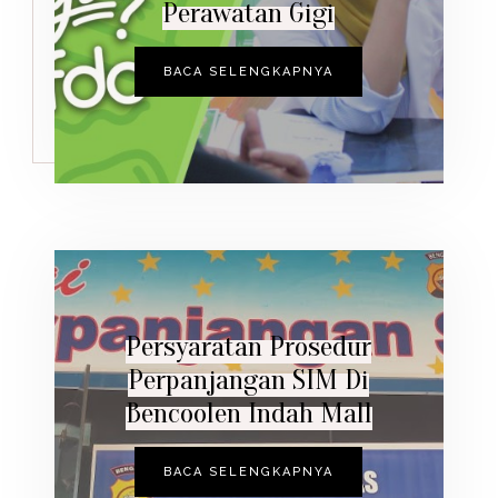
Perawatan Gigi
BACA SELENGKAPNYA
Persyaratan Prosedur
Perpanjangan SIM Di
Bencoolen Indah Mall
BACA SELENGKAPNYA