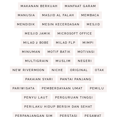
MAKANAN BERKUAH
MANFAAT GARAM
MANUSIA
MASJID AL FALAH
MEMBACA
MENDIDIK
MESIN KECERDASAN
MESJID
MESJID JAMIK
MICROSOFT OFFICE
MILAD 2 BOBE
MILAD FLP
MIMPI
MINUMAN
MOTIF BATIK
MOTIVASI
MULTIGRAIN
MUSLIM
NEGERI
NEW RIVERMOON
NICHE
ORIGINAL
OTAK
PAKAIAN SYARI
PANTAI PANJANG
PARIWISATA
PEMBERDAYAAN UMAT
PEMILU
PENYU LAUT
PERGURUAN TINGGI
PERILAKU HIDUP BERSIH DAN SEHAT
PERPANJANGAN SIM
PERSTASI
PESAWAT