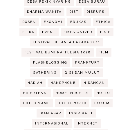
DESA PEKIK NYARING
DESA SURAU
DHARMA WANITA
DIET
DISRUPSI
DOSEN
EKONOMI
EDUKASI
ETHICA
ETIKA
EVENT
FIKES UNIVED
FISIP
FESTIVAL BELANJA LAZADA 11.11
FESTIVAL BUMI RAFFLESIA 2018
FILM
FLASHBLOGGING
FRANKFURT
GATHERING
GIGI DAN MULUT
HADIAH
HANDPHONE
HIDANGAN
HIPERTENSI
HOME INDUSTRI
HOTTO
HOTTO MAME
HOTTO PURTO
HUKUM
IKAN ASAP
INSIPIRATIF
INTERNASIONAL
INTERNET