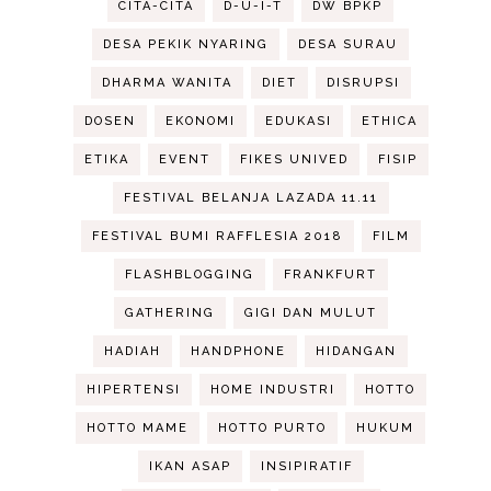
CITA-CITA
D-U-I-T
DW BPKP
DESA PEKIK NYARING
DESA SURAU
DHARMA WANITA
DIET
DISRUPSI
DOSEN
EKONOMI
EDUKASI
ETHICA
ETIKA
EVENT
FIKES UNIVED
FISIP
FESTIVAL BELANJA LAZADA 11.11
FESTIVAL BUMI RAFFLESIA 2018
FILM
FLASHBLOGGING
FRANKFURT
GATHERING
GIGI DAN MULUT
HADIAH
HANDPHONE
HIDANGAN
HIPERTENSI
HOME INDUSTRI
HOTTO
HOTTO MAME
HOTTO PURTO
HUKUM
IKAN ASAP
INSIPIRATIF