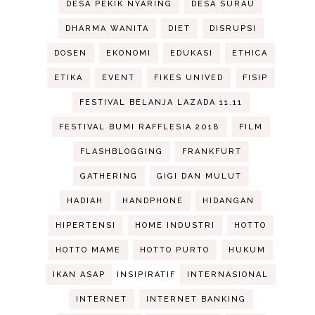
DESA PEKIK NYARING
DESA SURAU
DHARMA WANITA
DIET
DISRUPSI
DOSEN
EKONOMI
EDUKASI
ETHICA
ETIKA
EVENT
FIKES UNIVED
FISIP
FESTIVAL BELANJA LAZADA 11.11
FESTIVAL BUMI RAFFLESIA 2018
FILM
FLASHBLOGGING
FRANKFURT
GATHERING
GIGI DAN MULUT
HADIAH
HANDPHONE
HIDANGAN
HIPERTENSI
HOME INDUSTRI
HOTTO
HOTTO MAME
HOTTO PURTO
HUKUM
IKAN ASAP
INSIPIRATIF
INTERNASIONAL
INTERNET
INTERNET BANKING