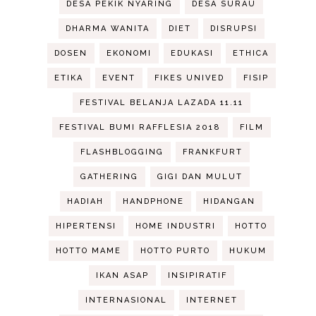
DESA PEKIK NYARING
DESA SURAU
DHARMA WANITA
DIET
DISRUPSI
DOSEN
EKONOMI
EDUKASI
ETHICA
ETIKA
EVENT
FIKES UNIVED
FISIP
FESTIVAL BELANJA LAZADA 11.11
FESTIVAL BUMI RAFFLESIA 2018
FILM
FLASHBLOGGING
FRANKFURT
GATHERING
GIGI DAN MULUT
HADIAH
HANDPHONE
HIDANGAN
HIPERTENSI
HOME INDUSTRI
HOTTO
HOTTO MAME
HOTTO PURTO
HUKUM
IKAN ASAP
INSIPIRATIF
INTERNASIONAL
INTERNET