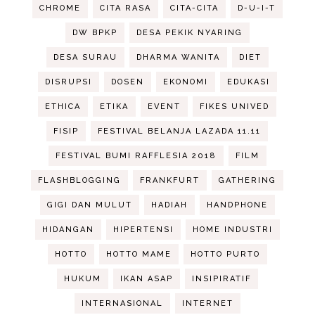
CHROME
CITA RASA
CITA-CITA
D-U-I-T
DW BPKP
DESA PEKIK NYARING
DESA SURAU
DHARMA WANITA
DIET
DISRUPSI
DOSEN
EKONOMI
EDUKASI
ETHICA
ETIKA
EVENT
FIKES UNIVED
FISIP
FESTIVAL BELANJA LAZADA 11.11
FESTIVAL BUMI RAFFLESIA 2018
FILM
FLASHBLOGGING
FRANKFURT
GATHERING
GIGI DAN MULUT
HADIAH
HANDPHONE
HIDANGAN
HIPERTENSI
HOME INDUSTRI
HOTTO
HOTTO MAME
HOTTO PURTO
HUKUM
IKAN ASAP
INSIPIRATIF
INTERNASIONAL
INTERNET