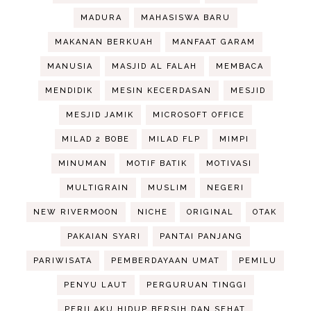
MADURA
MAHASISWA BARU
MAKANAN BERKUAH
MANFAAT GARAM
MANUSIA
MASJID AL FALAH
MEMBACA
MENDIDIK
MESIN KECERDASAN
MESJID
MESJID JAMIK
MICROSOFT OFFICE
MILAD 2 BOBE
MILAD FLP
MIMPI
MINUMAN
MOTIF BATIK
MOTIVASI
MULTIGRAIN
MUSLIM
NEGERI
NEW RIVERMOON
NICHE
ORIGINAL
OTAK
PAKAIAN SYARI
PANTAI PANJANG
PARIWISATA
PEMBERDAYAAN UMAT
PEMILU
PENYU LAUT
PERGURUAN TINGGI
PERILAKU HIDUP BERSIH DAN SEHAT