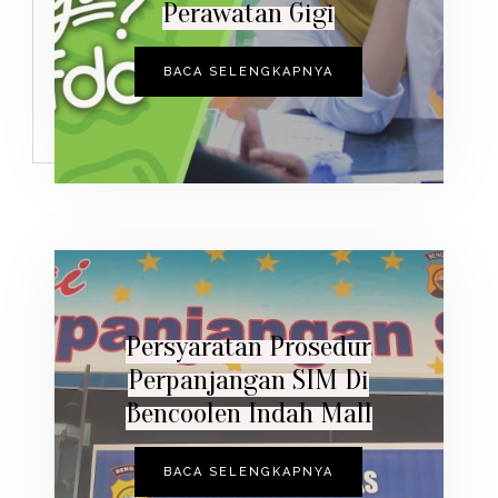
Perawatan Gigi
BACA SELENGKAPNYA
Persyaratan Prosedur
Perpanjangan SIM Di
Bencoolen Indah Mall
BACA SELENGKAPNYA