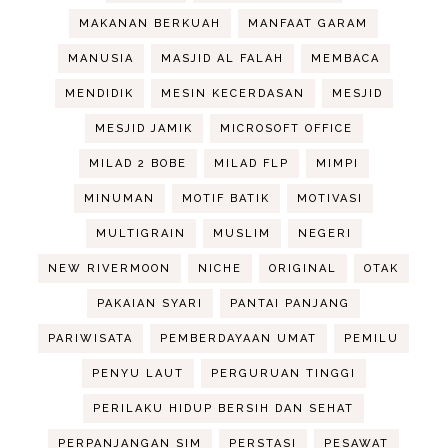
MAKANAN BERKUAH
MANFAAT GARAM
MANUSIA
MASJID AL FALAH
MEMBACA
MENDIDIK
MESIN KECERDASAN
MESJID
MESJID JAMIK
MICROSOFT OFFICE
MILAD 2 BOBE
MILAD FLP
MIMPI
MINUMAN
MOTIF BATIK
MOTIVASI
MULTIGRAIN
MUSLIM
NEGERI
NEW RIVERMOON
NICHE
ORIGINAL
OTAK
PAKAIAN SYARI
PANTAI PANJANG
PARIWISATA
PEMBERDAYAAN UMAT
PEMILU
PENYU LAUT
PERGURUAN TINGGI
PERILAKU HIDUP BERSIH DAN SEHAT
PERPANJANGAN SIM
PERSTASI
PESAWAT