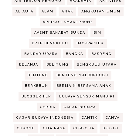
AIR TERJUN KEMUMU
AKADEMIK
AKTIVITAS
AL AUFA
ALAM
ANAK
ANGKUTAN UMUM
APLIKASI SMARTPHONE
AVENT SAHABAT BUNDA
BIM
BPKP BENGKULU
BACKPACKER
BANDAR UDARA
BANGKA
BASRENG
BELANJA
BELITUNG
BENGKULU UTARA
BENTENG
BENTENG MALBOROUGH
BERKEBUN
BERMAIN BERSAMA ANAK
BLOGGER FLP
BUDAYA SENSOR MANDIRI
CERDIK
CAGAR BUDAYA
CAGAR BUDAYA INDONESIA
CANTIK
CANVA
CHROME
CITA RASA
CITA-CITA
D-U-I-T