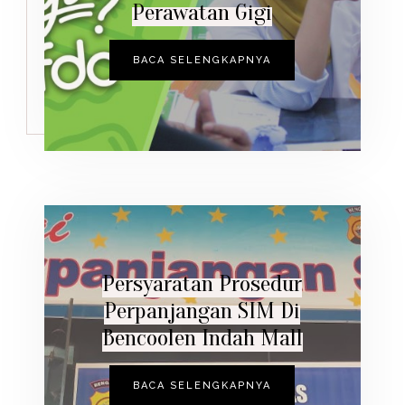
Perawatan Gigi
BACA SELENGKAPNYA
Persyaratan Prosedur
Perpanjangan SIM Di
Bencoolen Indah Mall
BACA SELENGKAPNYA