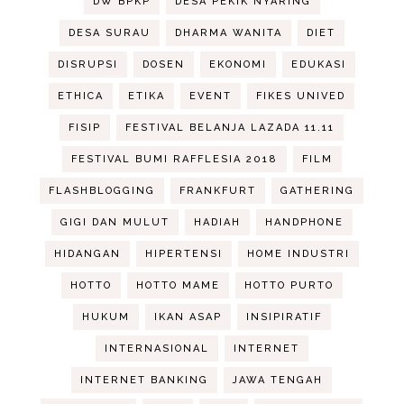
DW BPKP
DESA PEKIK NYARING
DESA SURAU
DHARMA WANITA
DIET
DISRUPSI
DOSEN
EKONOMI
EDUKASI
ETHICA
ETIKA
EVENT
FIKES UNIVED
FISIP
FESTIVAL BELANJA LAZADA 11.11
FESTIVAL BUMI RAFFLESIA 2018
FILM
FLASHBLOGGING
FRANKFURT
GATHERING
GIGI DAN MULUT
HADIAH
HANDPHONE
HIDANGAN
HIPERTENSI
HOME INDUSTRI
HOTTO
HOTTO MAME
HOTTO PURTO
HUKUM
IKAN ASAP
INSIPIRATIF
INTERNASIONAL
INTERNET
INTERNET BANKING
JAWA TENGAH