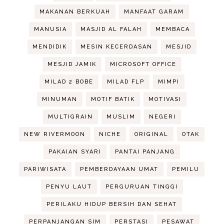
MAKANAN BERKUAH
MANFAAT GARAM
MANUSIA
MASJID AL FALAH
MEMBACA
MENDIDIK
MESIN KECERDASAN
MESJID
MESJID JAMIK
MICROSOFT OFFICE
MILAD 2 BOBE
MILAD FLP
MIMPI
MINUMAN
MOTIF BATIK
MOTIVASI
MULTIGRAIN
MUSLIM
NEGERI
NEW RIVERMOON
NICHE
ORIGINAL
OTAK
PAKAIAN SYARI
PANTAI PANJANG
PARIWISATA
PEMBERDAYAAN UMAT
PEMILU
PENYU LAUT
PERGURUAN TINGGI
PERILAKU HIDUP BERSIH DAN SEHAT
PERPANJANGAN SIM
PERSTASI
PESAWAT