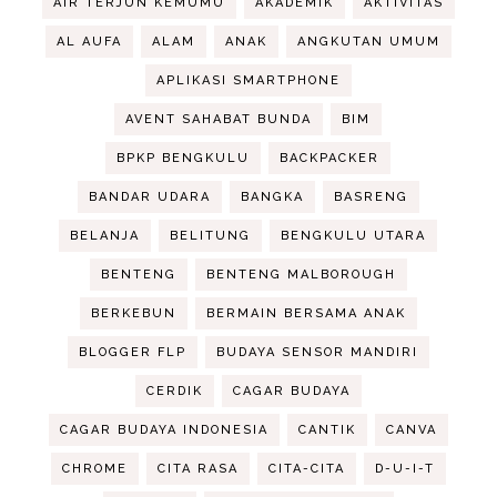
AIR TERJUN KEMUMU
AKADEMIK
AKTIVITAS
AL AUFA
ALAM
ANAK
ANGKUTAN UMUM
APLIKASI SMARTPHONE
AVENT SAHABAT BUNDA
BIM
BPKP BENGKULU
BACKPACKER
BANDAR UDARA
BANGKA
BASRENG
BELANJA
BELITUNG
BENGKULU UTARA
BENTENG
BENTENG MALBOROUGH
BERKEBUN
BERMAIN BERSAMA ANAK
BLOGGER FLP
BUDAYA SENSOR MANDIRI
CERDIK
CAGAR BUDAYA
CAGAR BUDAYA INDONESIA
CANTIK
CANVA
CHROME
CITA RASA
CITA-CITA
D-U-I-T