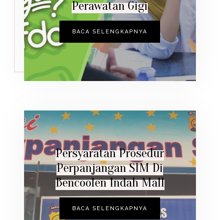
Perawatan Gigi
BACA SELENGKAPNYA
Persyaratan Prosedur
Perpanjangan SIM Di
Bencoolen Indah Mall
BACA SELENGKAPNYA