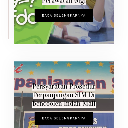
Perawatan Gigi
BACA SELENGKAPNYA
Persyaratan Prosedur
Perpanjangan SIM Di
Bencoolen Indah Mall
BACA SELENGKAPNYA