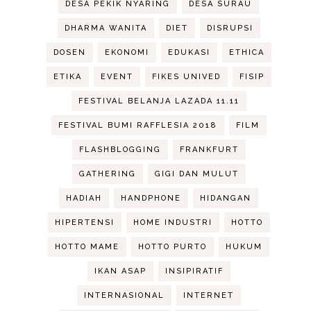
DESA PEKIK NYARING
DESA SURAU
DHARMA WANITA
DIET
DISRUPSI
DOSEN
EKONOMI
EDUKASI
ETHICA
ETIKA
EVENT
FIKES UNIVED
FISIP
FESTIVAL BELANJA LAZADA 11.11
FESTIVAL BUMI RAFFLESIA 2018
FILM
FLASHBLOGGING
FRANKFURT
GATHERING
GIGI DAN MULUT
HADIAH
HANDPHONE
HIDANGAN
HIPERTENSI
HOME INDUSTRI
HOTTO
HOTTO MAME
HOTTO PURTO
HUKUM
IKAN ASAP
INSIPIRATIF
INTERNASIONAL
INTERNET