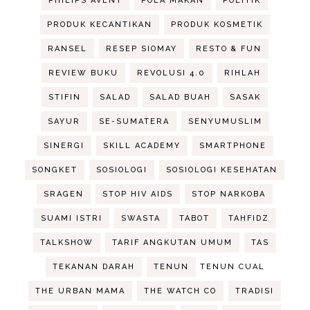
PHILIPS AVENT
POLA MAKAN
POLITIK
PRODUK KECANTIKAN
PRODUK KOSMETIK
RANSEL
RESEP SIOMAY
RESTO & FUN
REVIEW BUKU
REVOLUSI 4.0
RIHLAH
STIFIN
SALAD
SALAD BUAH
SASAK
SAYUR
SE-SUMATERA
SENYUMUSLIM
SINERGI
SKILL ACADEMY
SMARTPHONE
SONGKET
SOSIOLOGI
SOSIOLOGI KESEHATAN
SRAGEN
STOP HIV AIDS
STOP NARKOBA
SUAMI ISTRI
SWASTA
TABOT
TAHFIDZ
TALKSHOW
TARIF ANGKUTAN UMUM
TAS
TEKANAN DARAH
TENUN
TENUN CUAL
THE URBAN MAMA
THE WATCH CO
TRADISI