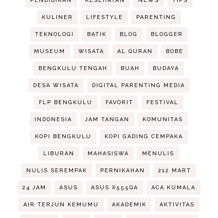
PENDIDIKAN
KESEHATAN
NEWS
TIPS
KULINER
LIFESTYLE
PARENTING
TEKNOLOGI
BATIK
BLOG
BLOGGER
MUSEUM
WISATA
AL QURAN
BOBE
BENGKULU TENGAH
BUAH
BUDAYA
DESA WISATA
DIGITAL PARENTING MEDIA
FLP BENGKULU
FAVORIT
FESTIVAL
INDONESIA
JAM TANGAN
KOMUNITAS
KOPI BENGKULU
KOPI GADING CEMPAKA
LIBURAN
MAHASISWA
MENULIS
NULIS SEREMPAK
PERNIKAHAN
212 MART
24 JAM
ASUS
ASUS X555QA
ACA KUMALA
AIR TERJUN KEMUMU
AKADEMIK
AKTIVITAS