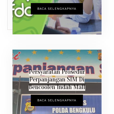
BACA SELENGKAPNYA
Persyaratan Prosedur
Perpanjangan SIM Di
Bencoolen Indah Mall
BACA SELENGKAPNYA