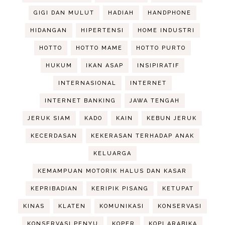
GIGI DAN MULUT
HADIAH
HANDPHONE
HIDANGAN
HIPERTENSI
HOME INDUSTRI
HOTTO
HOTTO MAME
HOTTO PURTO
HUKUM
IKAN ASAP
INSIPIRATIF
INTERNASIONAL
INTERNET
INTERNET BANKING
JAWA TENGAH
JERUK SIAM
KADO
KAIN
KEBUN JERUK
KECERDASAN
KEKERASAN TERHADAP ANAK
KELUARGA
KEMAMPUAN MOTORIK HALUS DAN KASAR
KEPRIBADIAN
KERIPIK PISANG
KETUPAT
KINAS
KLATEN
KOMUNIKASI
KONSERVASI
KONSERVASI PENYU
KOPER
KOPI ARABIKA