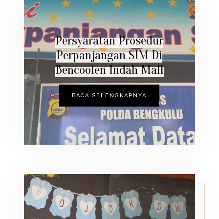
Persyaratan Prosedur
Perpanjangan SIM Di
Bencoolen Indah Mall
BACA SELENGKAPNYA