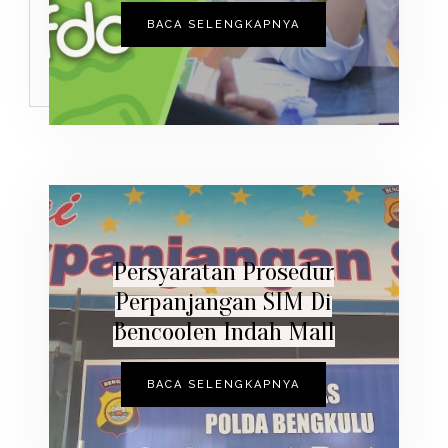
BACA SELENGKAPNYA
Persyaratan Prosedur
Perpanjangan SIM Di
Bencoolen Indah Mall
BACA SELENGKAPNYA