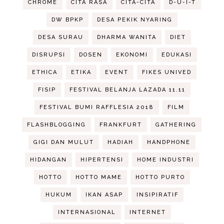
CHROME
CITA RASA
CITA-CITA
D-U-I-T
DW BPKP
DESA PEKIK NYARING
DESA SURAU
DHARMA WANITA
DIET
DISRUPSI
DOSEN
EKONOMI
EDUKASI
ETHICA
ETIKA
EVENT
FIKES UNIVED
FISIP
FESTIVAL BELANJA LAZADA 11.11
FESTIVAL BUMI RAFFLESIA 2018
FILM
FLASHBLOGGING
FRANKFURT
GATHERING
GIGI DAN MULUT
HADIAH
HANDPHONE
HIDANGAN
HIPERTENSI
HOME INDUSTRI
HOTTO
HOTTO MAME
HOTTO PURTO
HUKUM
IKAN ASAP
INSIPIRATIF
INTERNASIONAL
INTERNET