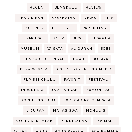
RECENT
BENGKULU
REVIEW
PENDIDIKAN
KESEHATAN
NEWS
TIPS
KULINER
LIFESTYLE
PARENTING
TEKNOLOGI
BATIK
BLOG
BLOGGER
MUSEUM
WISATA
AL QURAN
BOBE
BENGKULU TENGAH
BUAH
BUDAYA
DESA WISATA
DIGITAL PARENTING MEDIA
FLP BENGKULU
FAVORIT
FESTIVAL
INDONESIA
JAM TANGAN
KOMUNITAS
KOPI BENGKULU
KOPI GADING CEMPAKA
LIBURAN
MAHASISWA
MENULIS
NULIS SEREMPAK
PERNIKAHAN
212 MART
24 JAM
ASUS
ASUS X555QA
ACA KUMALA