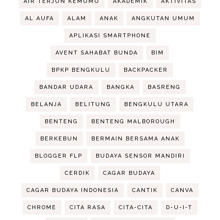
AIR TERJUN KEMUMU
AKADEMIK
AKTIVITAS
AL AUFA
ALAM
ANAK
ANGKUTAN UMUM
APLIKASI SMARTPHONE
AVENT SAHABAT BUNDA
BIM
BPKP BENGKULU
BACKPACKER
BANDAR UDARA
BANGKA
BASRENG
BELANJA
BELITUNG
BENGKULU UTARA
BENTENG
BENTENG MALBOROUGH
BERKEBUN
BERMAIN BERSAMA ANAK
BLOGGER FLP
BUDAYA SENSOR MANDIRI
CERDIK
CAGAR BUDAYA
CAGAR BUDAYA INDONESIA
CANTIK
CANVA
CHROME
CITA RASA
CITA-CITA
D-U-I-T