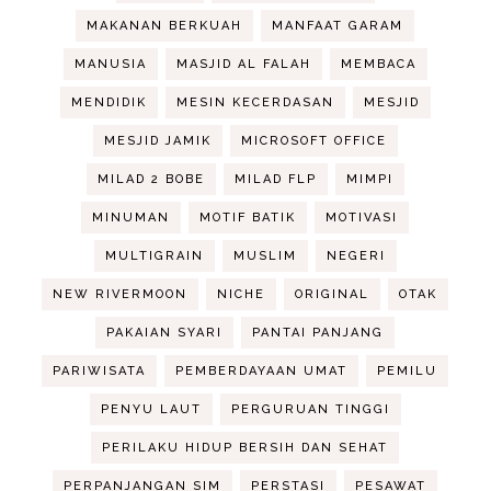
MAKANAN BERKUAH
MANFAAT GARAM
MANUSIA
MASJID AL FALAH
MEMBACA
MENDIDIK
MESIN KECERDASAN
MESJID
MESJID JAMIK
MICROSOFT OFFICE
MILAD 2 BOBE
MILAD FLP
MIMPI
MINUMAN
MOTIF BATIK
MOTIVASI
MULTIGRAIN
MUSLIM
NEGERI
NEW RIVERMOON
NICHE
ORIGINAL
OTAK
PAKAIAN SYARI
PANTAI PANJANG
PARIWISATA
PEMBERDAYAAN UMAT
PEMILU
PENYU LAUT
PERGURUAN TINGGI
PERILAKU HIDUP BERSIH DAN SEHAT
PERPANJANGAN SIM
PERSTASI
PESAWAT