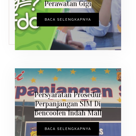
Perawatan Gigi
BACA SELENGKAPNYA
Persyaratan Prosedur
Perpanjangan SIM Di
Bencoolen Indah Mall
BACA SELENGKAPNYA