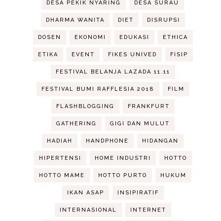
DESA PEKIK NYARING
DESA SURAU
DHARMA WANITA
DIET
DISRUPSI
DOSEN
EKONOMI
EDUKASI
ETHICA
ETIKA
EVENT
FIKES UNIVED
FISIP
FESTIVAL BELANJA LAZADA 11.11
FESTIVAL BUMI RAFFLESIA 2018
FILM
FLASHBLOGGING
FRANKFURT
GATHERING
GIGI DAN MULUT
HADIAH
HANDPHONE
HIDANGAN
HIPERTENSI
HOME INDUSTRI
HOTTO
HOTTO MAME
HOTTO PURTO
HUKUM
IKAN ASAP
INSIPIRATIF
INTERNASIONAL
INTERNET