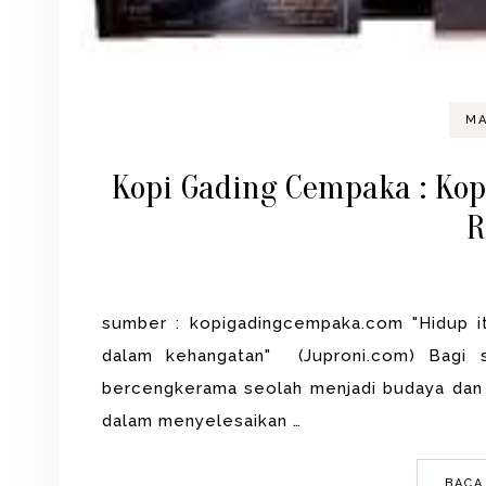
MA
Kopi Gading Cempaka : Kop
R
sumber : kopigadingcempaka.com "Hidup it
dalam kehangatan" (Juproni.com) Bagi s
bercengkerama seolah menjadi budaya dan 
dalam menyelesaikan …
BACA