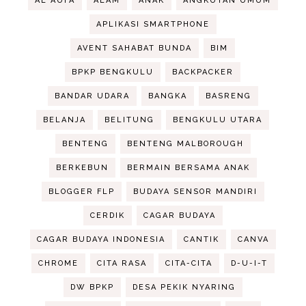
AL AUFA
ALAM
ANAK
ANGKUTAN UMUM
APLIKASI SMARTPHONE
AVENT SAHABAT BUNDA
BIM
BPKP BENGKULU
BACKPACKER
BANDAR UDARA
BANGKA
BASRENG
BELANJA
BELITUNG
BENGKULU UTARA
BENTENG
BENTENG MALBOROUGH
BERKEBUN
BERMAIN BERSAMA ANAK
BLOGGER FLP
BUDAYA SENSOR MANDIRI
CERDIK
CAGAR BUDAYA
CAGAR BUDAYA INDONESIA
CANTIK
CANVA
CHROME
CITA RASA
CITA-CITA
D-U-I-T
DW BPKP
DESA PEKIK NYARING