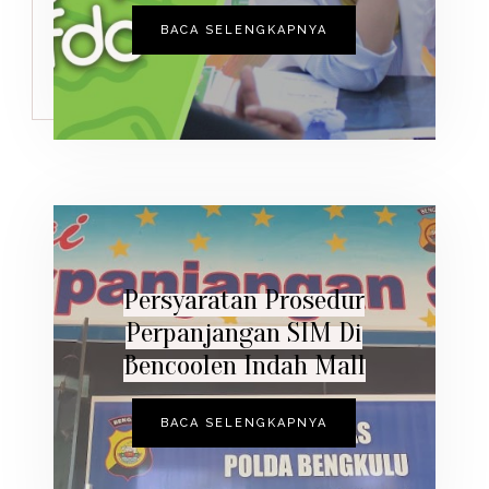
BACA SELENGKAPNYA
Persyaratan Prosedur
Perpanjangan SIM Di
Bencoolen Indah Mall
BACA SELENGKAPNYA