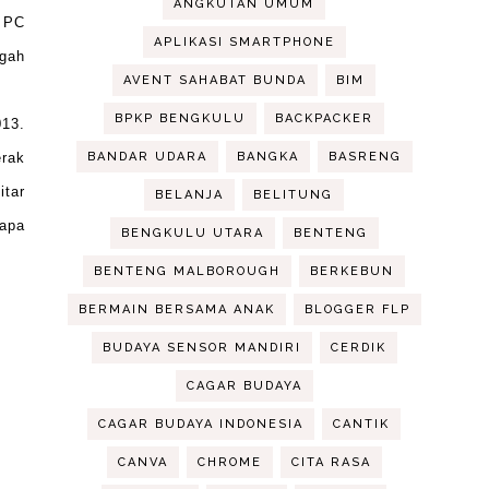
ANGKUTAN UMUM
, PC
APLIKASI SMARTPHONE
ngah
AVENT SAHABAT BUNDA
BIM
BPKP BENGKULU
BACKPACKER
013.
erak
BANDAR UDARA
BANGKA
BASRENG
itar
BELANJA
BELITUNG
napa
BENGKULU UTARA
BENTENG
BENTENG MALBOROUGH
BERKEBUN
BERMAIN BERSAMA ANAK
BLOGGER FLP
BUDAYA SENSOR MANDIRI
CERDIK
CAGAR BUDAYA
CAGAR BUDAYA INDONESIA
CANTIK
CANVA
CHROME
CITA RASA