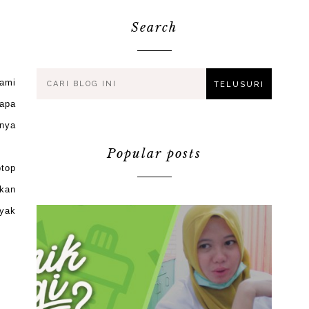
Search
lami
rapa
rnya
Popular posts
ptop
hkan
nyak