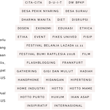
CITA-CITA
D-U-I-T
DW BPKP
DESA PEKIK NYARING
DESA SURAU
DHARMA WANITA
DIET
DISRUPSI
DOSEN
EKONOMI
EDUKASI
ETHICA
ETIKA
EVENT
FIKES UNIVED
FISIP
erlu
FESTIVAL BELANJA LAZADA 11.11
rang
FESTIVAL BUMI RAFFLESIA 2018
FILM
naan
lis,
FLASHBLOGGING
FRANKFURT
pat
GATHERING
GIGI DAN MULUT
HADIAH
ASUS
HANDPHONE
HIDANGAN
HIPERTENSI
HOME INDUSTRI
HOTTO
HOTTO MAME
Dual
HOTTO PURTO
HUKUM
IKAN ASAP
ASUS
INSIPIRATIF
INTERNASIONAL