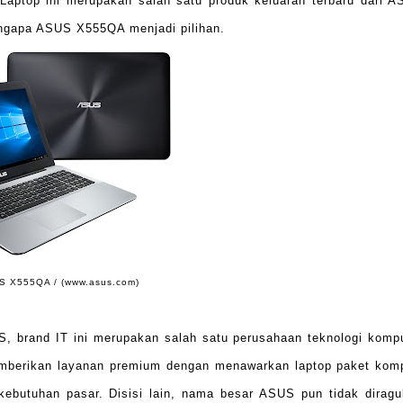
Laptop ini merupakan salah satu produk keluaran terbaru dari 
engapa ASUS X555QA menjadi pilihan.
S X555QA / (www.asus.com)
 brand IT ini merupakan salah satu perusahaan teknologi komp
mberikan layanan premium dengan menawarkan laptop paket komp
kebutuhan pasar. Disisi lain, nama besar ASUS pun tidak dirag