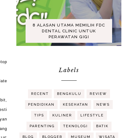
8 ALASAN UTAMA MEMILIH FDC
DENTAL CLINIC UNTUK
PERAWATAN GIGI
ptop
Labels
date
RECENT
BENGKULU
REVIEW
bit,
PENDIDIKAN
KESEHATAN
NEWS
esti
TIPS
KULINER
LIFESTYLE
oyan
PARENTING
TEKNOLOGI
BATIK
rang
BLOG
BLOGGER
MUSEUM
WISATA